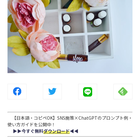
【日本語・コピペOK】SNS施策×ChatGPTのプロンプト例・
使い方ガイドを公開中！
▶︎▶︎今すぐ無料
ダウンロード
◀︎◀︎