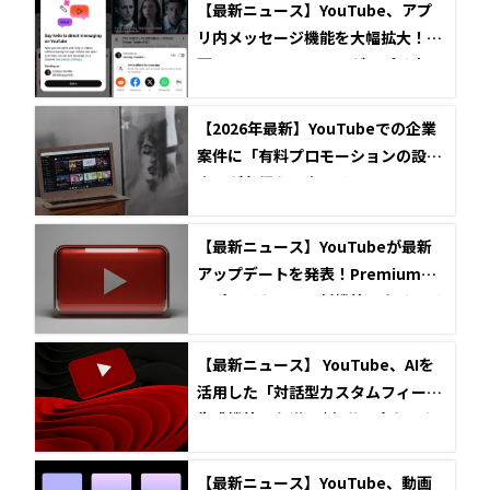
【最新ニュース】YouTube、アプ
リ内メッセージ機能を大幅拡大！動
画のシェアとチャットがアプリ内で
完結へ
【2026年最新】YouTubeでの企業
案件に「有料プロモーションの設
定」が必須な理由とは？
【最新ニュース】YouTubeが最新
アップデートを発表！Premium向
けポッドキャスト新機能とクリエイ
ター向けAI「Ask Studio」を強化
【最新ニュース】 YouTube、AIを
活用した「対話型カスタムフィード
生成機能」を導入 | 気分に合わせた
動画リストを自動作成
【最新ニュース】YouTube、動画