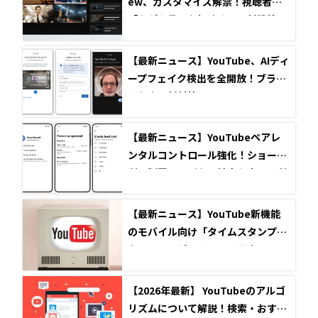
ew、カスタマイズ解禁！視聴者の
「ながら見」を加速させる新機能の
全貌
【最新ニュース】YouTube、AIディ
ープフェイク検出を全開放！ブラン
ドを守る新対策
【最新ニュース】YouTubeペアレ
ンタルコントロール強化！ショート
利用制限で子どもの健全なネット利
用を促進
【最新ニュース】YouTube新機能
のモバイル向け「タイムスタンプ共
有」でエンゲージメント最大化！
【2026年最新】 YouTubeのアルゴ
リズムについて解説！検索・おすす