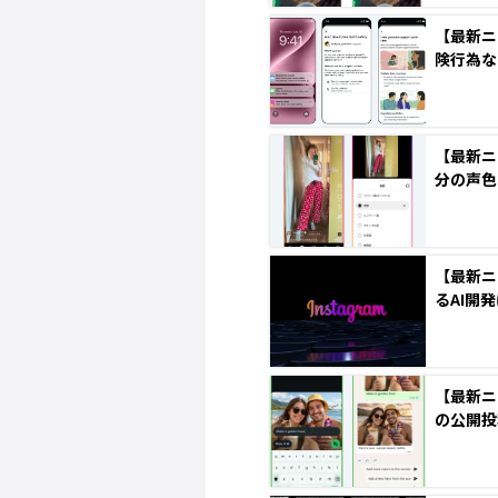
【最新ニ
険行為な
【最新ニ
分の声色
【最新ニ
るAI開
【最新ニュ
の公開投