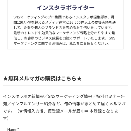
インスタラボライター
SNSマーケティングのプロ集団であるインスタラボ編集部は、月
間120万PVを超えるメディア運営と16,500件以上の支援実績を通
して、企業や個人のブランド力を高めるお手伝いをしています。
最新のトレンドや効果的なマーケティング戦略を分かりやすく発
信し、お客様のビジネス成長を力強くサポートいたします。 SNS
マーケティングに関するお悩みは、私たちにお任せください。
★無料メルマガの購読はこちら★
インスタラボ更新情報／SNSマーケティング情報／特別セミナー告
知／インフルエンサー紹介など、旬の情報がまとめて届くメルマガ
です。（★情報入力後、仮登録メールが届く⇒ 本登録となりま
す）
Name*