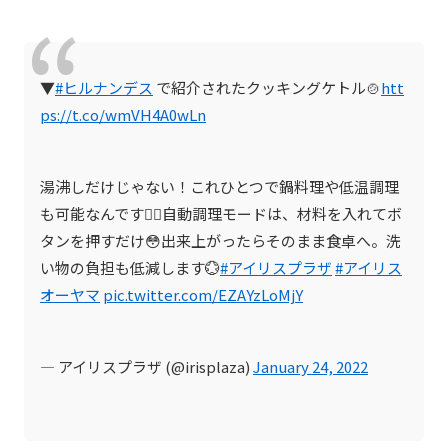
▼
#ヒルナンデス
で紹介されたクッキングケトル🍲
htt
ps://t.co/wmVH4A0wLn
湯沸しだけじゃない！これひとつで鍋料理や低温調理
も可能なんです👍🏼自動調理モードは、材料を入れてボ
タンを押すだけ😳出来上がったらそのまま食卓へ。洗
い物の負担も低減します💮
#アイリスプラザ
#アイリス
オーヤマ
pic.twitter.com/EZAYzLoMjY
— アイリスプラザ (@irisplaza)
January 24, 2022