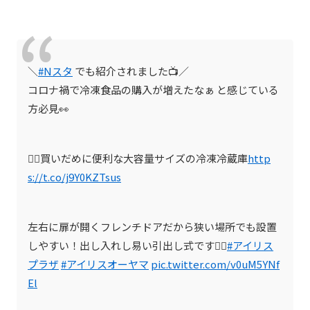
＼
#Nスタ
でも紹介されました📺／
コロナ禍で冷凍食品の購入が増えたなぁ と感じている
方必見👀
👇🏼買いだめに便利な大容量サイズの冷凍冷蔵庫
http
s://t.co/j9Y0KZTsus
左右に扉が開くフレンチドアだから狭い場所でも設置
しやすい！出し入れし易い引出し式です👍🏼
#アイリス
プラザ
#アイリスオーヤマ
pic.twitter.com/v0uM5YNf
El