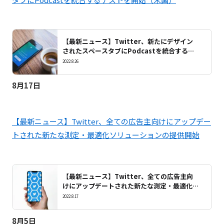
【最新ニュース】Twitter、新たにデザイン
されたスペースタブにPodcastを統合するテ
ストを開始（米国）
2022.8.26
8月17日
【最新ニュース】Twitter、全ての広告主向けにアップデー
トされた新たな測定・最適化ソリューションの提供開始
【最新ニュース】Twitter、全ての広告主向
けにアップデートされた新たな測定・最適化ソ
リューションの提供開始
2022.8.17
8月5日