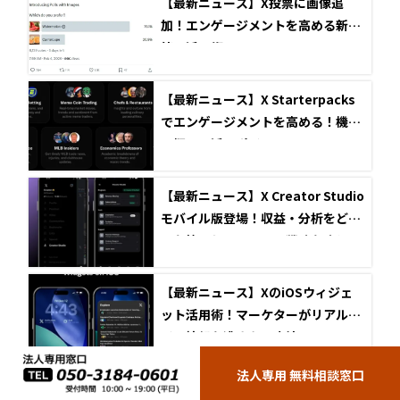
【最新ニュース】X投票に画像追
加！エンゲージメントを高める新機
能と活用術
【最新ニュース】X Starterpacks
でエンゲージメントを高める！機能
の概要と活用ポイント
【最新ニュース】X Creator Studio
モバイル版登場！収益・分析をどこ
でも管理しコンテンツ戦略を強化
【最新ニュース】XのiOSウィジェ
ット活用術！マーケターがリアルタ
イム情報を逃さない方法
法人専用 無料相談窓口
【最新ニュース】Xの「フォロー