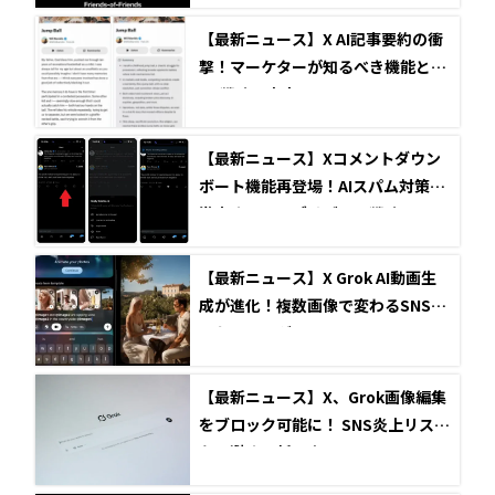
【最新ニュース】X AI記事要約の衝
撃！マーケターが知るべき機能とS
NS戦略の未来
【最新ニュース】Xコメントダウン
ボート機能再登場！AIスパム対策で
激変するアルゴリズムと戦略
【最新ニュース】X Grok AI動画生
成が進化！複数画像で変わるSNSマ
ーケティング
【最新ニュース】X、Grok画像編集
をブロック可能に！ SNS炎上リスク
を回避する新設定