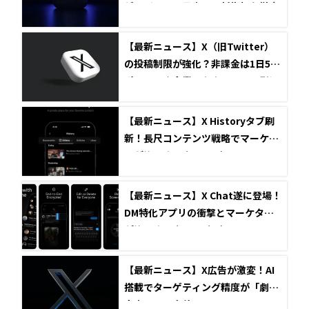
ゲージメント最大化の新指標を徹底
解説
【最新ニュース】X（旧Twitter）
の投稿制限が強化？非課金は1日50
ポストに｜企業アカウントへの影響
と対応策
【最新ニュース】X Historyタブ刷
新！長尺コンテンツ戦略でマーケタ
ーが注目すべき3つの点
【最新ニュース】X Chat遂に登場！
DM特化アプリの衝撃とマーケター
が注目すべき3つの視点
【最新ニュース】X広告が激変！AI
搭載でターゲティング精度が「劇的
向上」その全貌