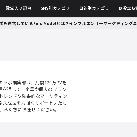
殿堂入り記事
SNS別カテゴリ
目的別カテゴリ
お役立ち
ボを運営しているFind Modelとは？インフルエンサーマーケティン
ラボ編集部は、月間120万PVを
実績を通して、企業や個人のブラン
のトレンドや効果的なマーケティン
ネス成長を力強くサポートいたし
は、私たちにお任せください。