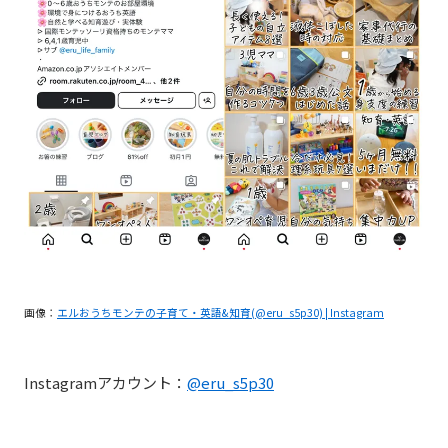
画像：
エルおうちモンテの子育て・英語&知育(@eru_s5p30) | Instagram
Instagramアカウント：
@eru_s5p30