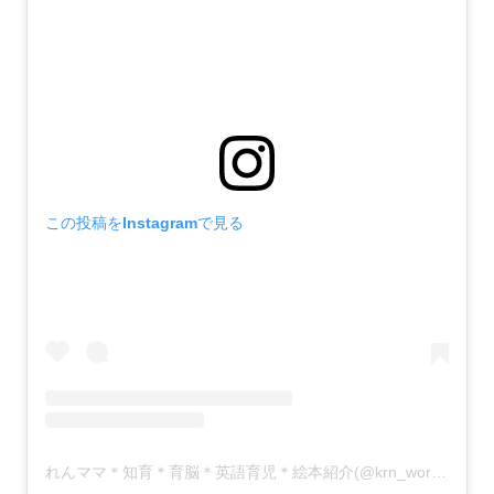
この投稿をInstagramで見る
れんママ＊知育＊育脳＊英語育児＊絵本紹介(@krn_world_mom)がシェアした投稿