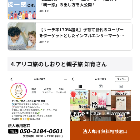
「統一感」の出し方を大公開！
2023.1.30
【リーチ率170％超え】子育て世代のユーザー
をターゲットとしたインフルエンサ―マーケテ
ィングのポイントを解説！
2025.7.15
4.アリコ旅のしおりと親子旅 知育さん
法人専用 無料相談窓口