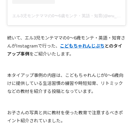
エル3児モンテママの0〜6歳モンテ・英語・知育(@eru_s5p30)がシェアした投稿
続いて、エル3児モンテママの0〜6歳モンテ・英語・知育さ
んがInstagramで行った、
こどもちゃれんじぷち
とのタイ
アップ事例
をご紹介いたします。
本タイアップ事例の内容は、こどもちゃれんじが0～6歳向
けに提供している
生活習慣の練習や時短知育、リトミック
など
の教材を紹介する投稿となっています。
お子さんの写真と共に教材を使った教育で注意するべきポ
イント紹介されていました。