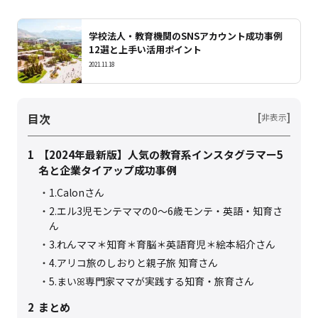
学校法人・教育機関のSNSアカウント成功事例
12選と上手い活用ポイント
2021.11.18
目次
[
]
非表示
1
【2024年最新版】人気の教育系インスタグラマー5
名と企業タイアップ成功事例
1.Calonさん
2.エル3児モンテママの0〜6歳モンテ・英語・知育さ
ん
3.れんママ＊知育＊育脳＊英語育児＊絵本紹介さん
4.アリコ旅のしおりと親子旅 知育さん
5.まいꕤ専門家ママが実践する知育・旅育さん
2
まとめ