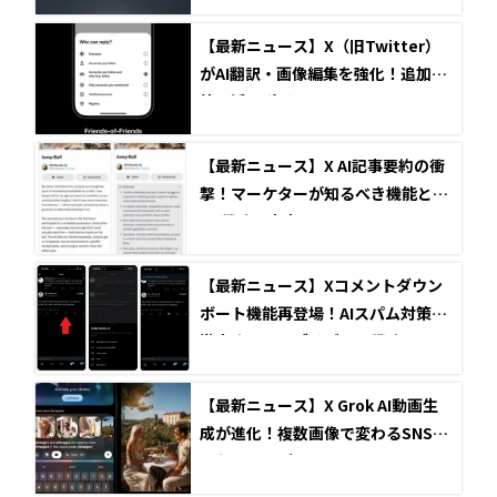
課題
【最新ニュース】X（旧Twitter）
がAI翻訳・画像編集を強化！追加機
能と活用ポイント
【最新ニュース】X AI記事要約の衝
撃！マーケターが知るべき機能とS
NS戦略の未来
【最新ニュース】Xコメントダウン
ボート機能再登場！AIスパム対策で
激変するアルゴリズムと戦略
【最新ニュース】X Grok AI動画生
成が進化！複数画像で変わるSNSマ
ーケティング