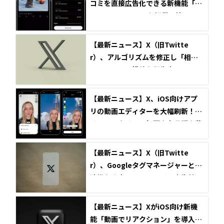
コミを直接広告化できる新機能「M
ention Boosts」を提供開始
【最新ニュース】X（旧Twitte
r）、アルゴリズムを修正し「相互
フォロー」の投稿を優先表示へ
【最新ニュース】X、iOS向けアプ
リの動画エディターを大幅刷新！グ
リーンスクリーン録画や多言語字幕
に対応
【最新ニュース】X（旧Twitte
r）、Googleタグマネージャーとの
連携を発表！ノーコードで広告効果
測定がより簡単に
【最新ニュース】XがiOS向け新機
能「動画でリアクション」を導入！