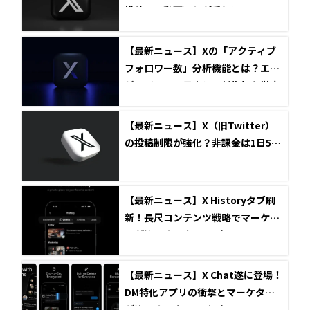
投稿への動画返信が手軽に
【最新ニュース】Xの「アクティブ
フォロワー数」分析機能とは？エン
ゲージメント最大化の新指標を徹底
解説
【最新ニュース】X（旧Twitter）
の投稿制限が強化？非課金は1日50
ポストに｜企業アカウントへの影響
と対応策
【最新ニュース】X Historyタブ刷
新！長尺コンテンツ戦略でマーケタ
ーが注目すべき3つの点
【最新ニュース】X Chat遂に登場！
DM特化アプリの衝撃とマーケター
が注目すべき3つの視点