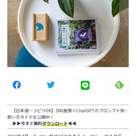
【日本語・コピペOK】SNS施策×ChatGPTのプロンプト例・
使い方ガイドを公開中！
▶︎▶︎今すぐ無料
ダウンロード
◀︎◀︎