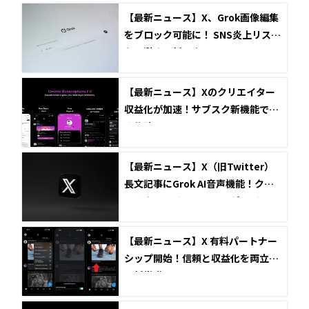
【最新ニュース】X、Grok画像編集
をブロック可能に！ SNS炎上リスク
を回避する新設定
【最新ニュース】Xのクリエイター
収益化が加速！サブスク新機能で稼
ぐ秘訣
【最新ニュース】X（旧Twitter）
長文記事にGrok AI音声機能！クリ
エイターのリーチとエンゲージメン
トを最大化する新戦略
【最新ニュース】X 有料パートナー
シップ開始！信頼と収益化を両立す
る新常識