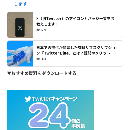
します
X（旧Twitter）のアイコンとバッジ一覧をお
教えします！
2025.5.19
日本での提供が開始した有料サブスクリプショ
ン「Twitter Blue」とは？疑問やメリットに
ついて詳しく解説します
2023.3.24
▼おすすめ資料をダウンロードする