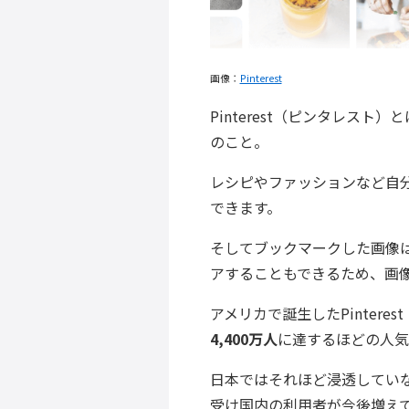
画像：
Pinterest
Pinterest（ピンタレスト）
のこと。
レシピやファッションなど自
できます。
そしてブックマークした画像は、
アすることもできるため、画
アメリカで誕生したPintere
4,400万人
に達するほどの人気
日本ではそれほど浸透していない
受け国内の利用者が今後増え