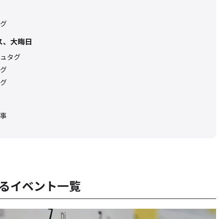
グ
ス、大晦日
ュタグ
グ
グ
事
るイベント一覧