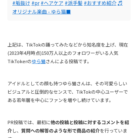
#垢抜け
#pr
#ヘアケア
#派手髪
#おすすめ紹介
♬
オリジナル楽曲 - ゆら猫‍⬛
上記は、TikTokの踊ってみたなどから知名度を上げ、現在
(2023年4月時点)150万人以上のフォロワーがいる人気
TikTokerの
ゆら猫
さんによる投稿です。
アイドルとしての顔も持つゆら猫さんは、
その可愛らしい
ビジュアルと圧倒的なセンスで、TikTokの中心ユーザーで
ある若年層を中心にファンを増やし続けています。
PR投稿では、最初に
他の投稿と投稿に対するコメントを紹
介
し、
質問への解答のような形で商品の紹介
を行っていま