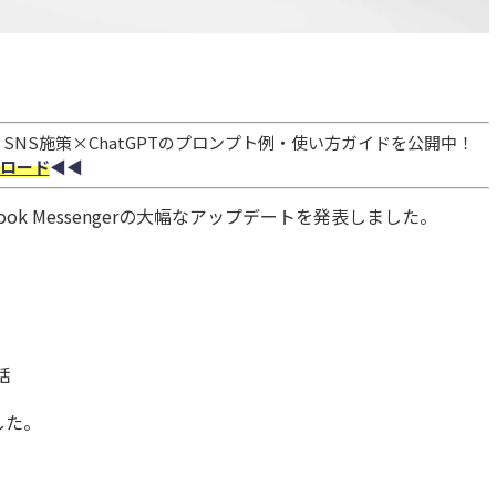
NS施策×ChatGPTのプロンプト例・使い方ガイドを公開中！
ロード
◀︎◀︎
ebook Messengerの大幅なアップデートを発表しました。
話
した。