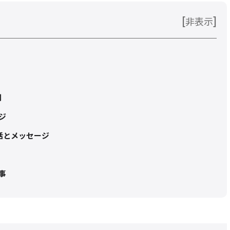
[
]
非表示
制
ジ
通話とメッセージ
事