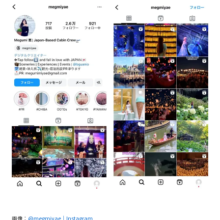
画像：
@megmiyae｜Instagram