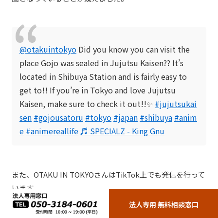
@otakuintokyo
Did you know you can visit the
place Gojo was sealed in Jujutsu Kaisen?? It’s
located in Shibuya Station and is fairly easy to
get to!! If you’re in Tokyo and love Jujutsu
Kaisen, make sure to check it out!!✨
#jujutsukai
sen
#gojousatoru
#tokyo
#japan
#shibuya
#anim
e
#animereallife
♬ SPECIALZ - King Gnu
また、OTAKU IN TOKYOさんはTikTok上でも発信を行って
います。
法人専用 無料相談窓口