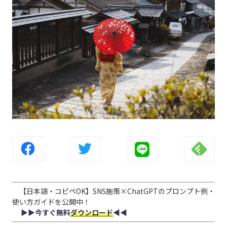
【日本語・コピペOK】SNS施策×ChatGPTのプロンプト例・
使い方ガイドを公開中！
▶︎▶︎今すぐ無料
ダウンロード
◀︎◀︎