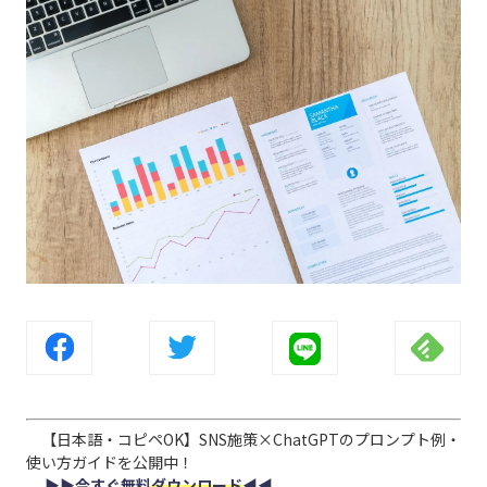
【日本語・コピペOK】SNS施策×ChatGPTのプロンプト例・
使い方ガイドを公開中！
▶︎▶︎今すぐ無料
ダウンロード
◀︎◀︎