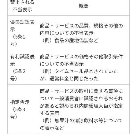
禁止される
概要
不当表示
優良誤認表
商品・サービスの品質、規格その他の
示
内容についての不当表示
（5条1
（例）食品の産地偽装など
号）
有利誤認表
商品・サービスの価格その他取引条件
示
についての不当表示
（5条2
（例）タイムセール品とされていた
号）
が、通常料金と同じだった
商品・サービスの取引に関する事項に
ついて一般消費者に誤認されるおそれ
指定告示
があると認められ内閣総理大臣が指定
（5条3
する表示
号）
（例）無果汁の清涼飲料水等について
の表示など