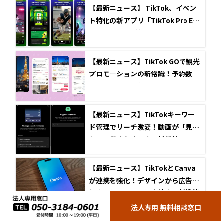
【最新ニュース】 TikTok、イベン
ト特化の新アプリ「TikTok Pro Eve
nts」を発表！第一弾の舞台は2026
年W杯
【最新ニュース】TikTok GOで観光
プロモーションの新常識！予約数27
0%増の衝撃と活用戦略
【最新ニュース】TikTokキーワー
ド管理でリーチ激変！動画が「見つ
かる」戦略を強化する新機能
【最新ニュース】TikTokとCanva
が連携を強化！デザインから広告配
信までシームレスに完結する新機能
を発表
法人専用 無料相談窓口