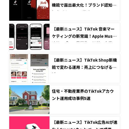
機能で露出最大化！ブランド認知を
爆上げする3つの戦略
【最新ニュース】TikTok 音楽マー
ケティングの新常識！Apple Music
連携で「フル尺再生」解禁、企業S
NS活用術
【最新ニュース】TikTok Shop新機
能で変わる運用：売上につなげるAI
活用のコツ
住宅・不動産業界のTikTokアカウ
ント運用成功事例5選
【最新ニュース】TikTok広告AIが進