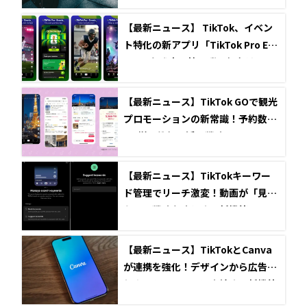
【最新ニュース】 TikTok、イベン
ト特化の新アプリ「TikTok Pro Eve
nts」を発表！第一弾の舞台は2026
年W杯
【最新ニュース】TikTok GOで観光
プロモーションの新常識！予約数27
0%増の衝撃と活用戦略
【最新ニュース】TikTokキーワー
ド管理でリーチ激変！動画が「見つ
かる」戦略を強化する新機能
【最新ニュース】TikTokとCanva
が連携を強化！デザインから広告配
信までシームレスに完結する新機能
を発表