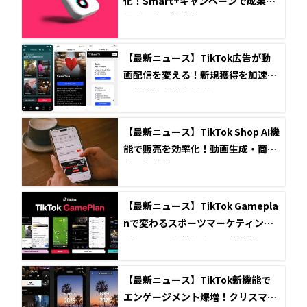
化！Smart+キャンペーンで成果を
最大化する新機能
【最新ニュース】TikTok広告が動
画配信を変える！新規獲得を加速す
る新機能を徹底解説
【最新ニュース】TikTok Shop AI機
能で販売を効率化！動画生成・商品
出品を自動化
【最新ニュース】TikTok Gamepla
nで変わるスポーツマーケティン
グ！ファンを熱狂させる新機能と
は？
【最新ニュース】TikTok新機能で
エンゲージメント爆増！クリスマス