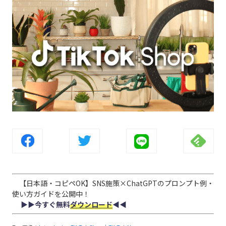
【日本語・コピペOK】SNS施策×ChatGPTのプロンプト例・
使い方ガイドを公開中！
▶︎▶︎今すぐ無料
ダウンロード
◀︎◀︎