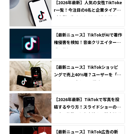
【2026年最新】人気の女性TikToke
r一覧！今注目の6名と企業タイアッ
プ事例・失敗しない選び方を解説
【最新ニュース】TikTokがAIで著作
権侵害を検知！音楽クリエイター保
護の仕組み
【最新ニュース】TikTokショッピ
ングで売上40%増？ユーザーを「買
いたい」に変えるEC戦略
【2026年最新】TikTokで写真を投
稿するやり方！スライドショーの作
り方・枚数・保存方法まで徹底解説
【最新ニュース】TikTok広告の新