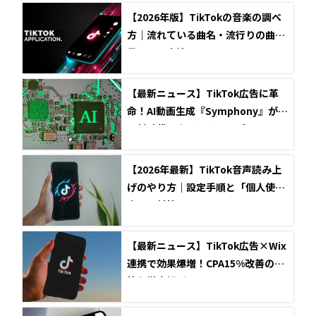
【2026年版】TikTokの音楽の調べ
方｜流れている曲名・流行りの曲を
見つける方法
【最新ニュース】TikTok広告に革
命！AI動画生成『Symphony』が創
る新時代のクリエイティブ
【2026年最新】TikTok音声読み上
げのやり方｜設定手順と「個人使用
専用」対策
【最新ニュース】TikTok広告×Wix
連携で効果爆増！CPA15%改善の秘
策を徹底解説