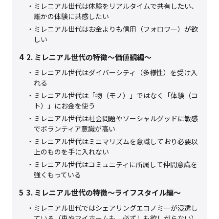
ミレニアル世代は体験をリアルタイムで共有したい、
誰かの体験に共感したい
ミレニアル世代はお金よりも信用（フォロワー）が欲
しい
4
2. ミレニアル世代の特徴～価値観編～
ミレニアル世代はダイバーシティ（多様性）を受け入
れる
ミレニアル世代は「物（モノ）」ではなく「体験（コ
ト）」にお金を使う
ミレニアル世代は社会問題やソーシャルグッドに敏感
でボランティア意識が高い
ミレニアル世代はミニマリズムを意識しており必要以
上のものを手に入れない
ミレニアル世代はコミュニティに所属して仲間意識を
強くもっている
5
3. ミレニアル世代の特徴～ライフスタイル編～
ミレニアル世代ではシェアリングエコノミーが浸透し
ている（車やマイホームも、必ずしも欲しがらない）