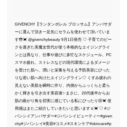
GIVENCHY【ランタンポレル ブロッサム】アンバサダ
ーに選んで頂き一足先にセラムを使わせて頂いていま
す😳💓 @givenchybeauty 9月1日発売 ♡ 子育てのピー
クを過ぎた美魔女世代が使う本格的なエイジングライ
ンとは異なり、仕事や遊びに多忙なスケジュール、PC
スマホ疲れ、ストレスなどの現代環境によるダメージ
を受けた肌へ、潤いと栄養を与える予防美容にぴった
りな若い肌へ向けたエイジングライン♡ くすみ疲れの
見えない美肌を瞬時に作り、内側からふっくらと柔ら
かく輝きを引き出す美容液✨まさに、20代後半からお
肌の曲がり角を切実に感じている私にぴったり😢💓 使
用感はまたご紹介していきたいと思います☺️💓 ♡ #ジ
バンシイアンバサダー#ジバンシイビューティー#given
chy#ジバンシイ#美容#コスメ#スキンケア#skincare#p