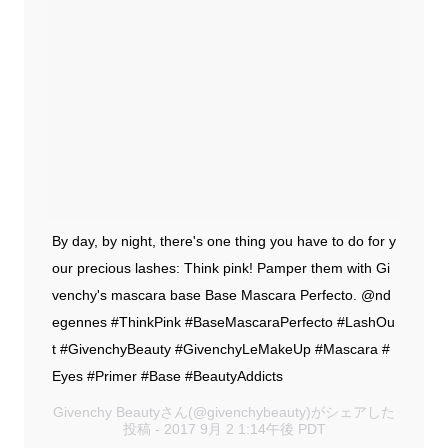
By day, by night, there's one thing you have to do for y
our precious lashes: Think pink! Pamper them with Gi
venchy's mascara base Base Mascara Perfecto. @nd
egennes #ThinkPink #BaseMascaraPerfecto #LashOu
t #GivenchyBeauty #GivenchyLeMakeUp #Mascara #
Eyes #Primer #Base #BeautyAddicts
Givenchy Beautyさん(@givenchybeauty)がシェアした
投稿 - 2017 9月 2 1:14午後 PDT