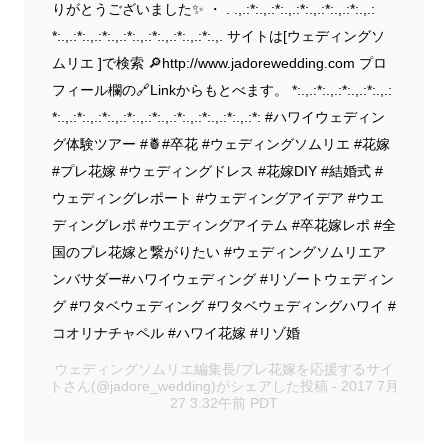
りがとうございました✨ ・ . .,.:*:.,.:*:.,.:*:.,.:*:.,.:*:.,.:
*:.,.:*:.,.:*:.,.:*:.,.:*:.,.:*:.,.:*:.,. サイトは[ウェディングソ
ムリエ ]で検索 🔎http://www.jadorewedding.com プロ
フィール欄の🔗Linkからもとべます。 *:.,.:*:.,.:*:.,.:*:.,.:
*:.,.:*:.,.:*:.,.:*:.,.:*:.,.:*:.,.:*:.,.:*:.,.:*: #ハワイウェディン
グ体験ツアー #🍍#卒花 #ウェディングソムリエ #花嫁
#プレ花嫁 #ウェディングドレス #花嫁DIY #結婚式 #
ウェディングレポート #ウェディングアイデア #ウエ
ディングレポ #ウエディングアイテム #卒花嫁レポ #全
国のプレ花嫁と繋がりたい #ウェディングソムリエア
ンバサダー#ハワイウェディング #リゾートウェディン
グ #ワタベウェディング #ワタベウェディングハワイ #
コオリナチャペル #ハワイ花嫁 #リゾ婚
ウェディングソムリエ編集長/プレ花嫁を応援するサイ
トさん(@jadore_wedding)がシェアした投稿 - 2017 7月
27 3:32午前 PDT