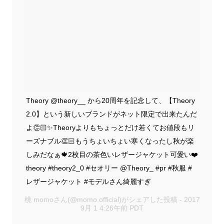
Theory @theory__ から20周年を記念して、【Theory
2.0】という新しいブランドがネット限定で出来たんだ
よ👏🏻✨Theoryよりもちょっとだけ若くてお値段もリ
ーズナブル👏🏻もうちょいちょい寒くなったし秋が楽
しみだなぁ🍁2枚目の茶色いレザージャケット可愛い❤️
theory #theory2_0 #セオリー @Theory_ #pr #秋服 #
レザージャケット #モデルさん綺麗すぎ
桃 momoさん(@momo.official)がシェアした投稿 - 2017
9月 1 4:26午前 PDT