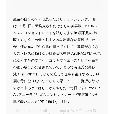
産後の自分のケアは思ったよりチャレンジング。 私
は、9月1日に新発売されたばかりの美容液、AYURA
リズムコンセントレートを試してます💓 寝不足の上に
時間もなく、自分のお手入れは出来ない産後でした
が、使い始めてから肌が潤ってくれて、乾燥がなくな
りストレスに負けない肌を実感中💆 AYURAは前から気
になってたのですが、コウヤマキエキスという生命力
の強い成分が配合されていて、とっても優秀な美容
液！ もうすぐしっかり化粧して仕事も復帰するし、綺
麗な母になりたいなーなんて思ってて、、贅沢な欲で
すが出来るケアはしっかりやりたい毎日です✨ #AYUR
A #アユーラ #リズムコンセントレート #美容液 #ツヤ
肌 #優秀コスメ#PR #負けない肌へ
Aimee Isobeさん(@aimeexxoxx)がシェアした投稿 -