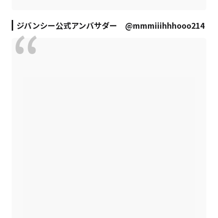
ジバンシー公式アンバサダー @mmmiiihhhooo214