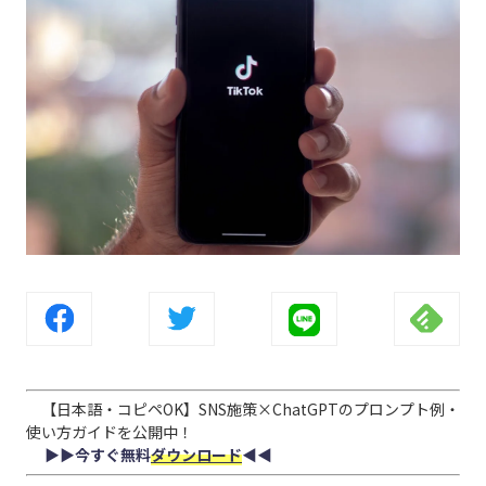
【日本語・コピペOK】SNS施策×ChatGPTのプロンプト例・
使い方ガイドを公開中！
▶︎▶︎今すぐ無料
ダウンロード
◀︎◀︎