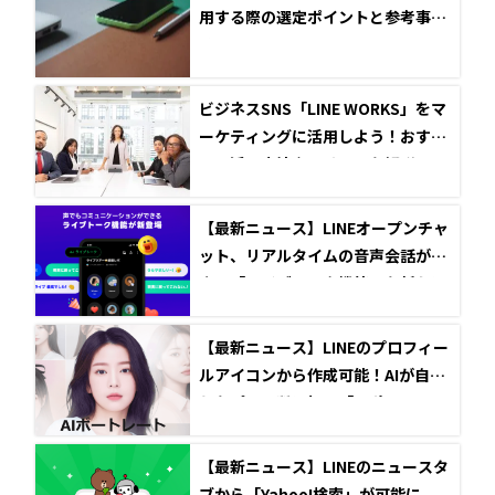
用する際の選定ポイントと参考事例
5選！
ビジネスSNS「LINE WORKS」をマ
ーケティングに活用しよう！おすす
めの活用方法やメリットを解説！
【最新ニュース】LINEオープンチャ
ット、リアルタイムの音声会話がで
きる「ライブトーク機能」を新たに
提供開始
【最新ニュース】LINEのプロフィー
ルアイコンから作成可能！AIが自撮
りをプロ品質に加工「AIポートレー
ト」がリリース
【最新ニュース】LINEのニュースタ
ブから「Yahoo!検索」が可能に