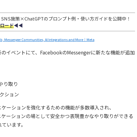
NS施策×ChatGPTのプロンプト例・使い方ガイドを公開中！
ロード
◀︎◀︎
b, Messenger Communities, AI Integrations and More｜Meta
最新のイベントにて、FacebookのMessengerに新たな機能が追加
のやり取り
クション
ニケーションを強化するための機能が多数導入され、
ミュニケーションの場として安全かつ表現豊かなやり取りができる
れています。