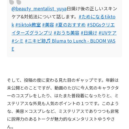
@beauty_mentalist_yuya
日焼け後の正しいスキン
ケア&対処法について話します。
#ためになるtikto
k
#tiktok教室
#美容
#夏のおすすめ
#SDGsクリエ
イターズグランプリ
#おうち美容
#日焼け
#UVケア
#シミ
#ニキビ跡
♬ Bluma to Lunch - BLOOM VAS
E
そして、投稿の度に変わる見た目のギャップです。年齢は
未公開とのことですが、動画のたびに今人気のキャラクタ
ーのコスプレをしたり、はたまた普段着になったりと、ミ
ステリアスな外見も人気のポイントの１つです。このよう
な、美容×コスプレなど、ミステリアスでありつつも非常
に説得力のあるトークが魅力的なメンタリストゆうやさ
ん。