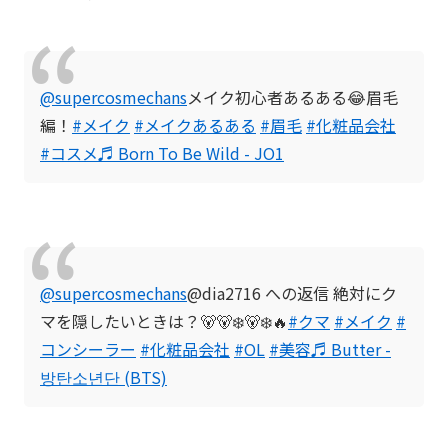
@supercosmechans
メイク初心者あるある😂眉毛
編！
#メイク
#メイクあるある
#眉毛
#化粧品会社
#コスメ
♬ Born To Be Wild - JO1
@supercosmechans
@dia2716 への返信 絶対にク
マを隠したいときは？🐻🐻‍❄️🐻‍❄️🔥
#クマ
#メイク
#
コンシーラー
#化粧品会社
#OL
#美容
♬ Butter -
방탄소년단 (BTS)