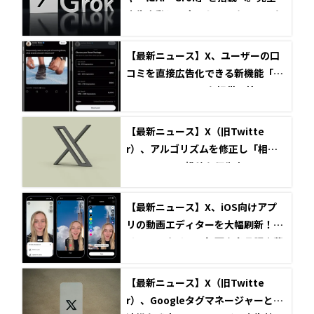
広告自動化に向けたベータテストを
開始
【最新ニュース】X、ユーザーの口
コミを直接広告化できる新機能「M
ention Boosts」を提供開始
【最新ニュース】X（旧Twitte
r）、アルゴリズムを修正し「相互
フォロー」の投稿を優先表示へ
【最新ニュース】X、iOS向けアプ
リの動画エディターを大幅刷新！グ
リーンスクリーン録画や多言語字幕
に対応
【最新ニュース】X（旧Twitte
r）、Googleタグマネージャーとの