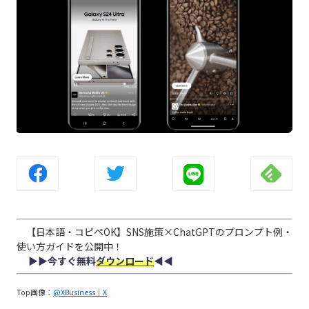
【日本語・コピペOK】SNS施策×ChatGPTのプロンプト例・
使い方ガイドを公開中！
▶︎▶︎今すぐ無料
ダウンロード
◀︎◀︎
Top画像：
@XBusiness｜X