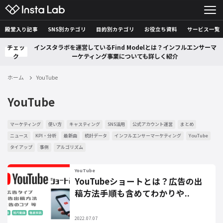
殿堂入り記事
SNS別カテゴリ
目的別カテゴリ
お役立ち資料
サービス一覧
チェッ
インスタラボを運営しているFind Modelとは？インフルエンサーマ
ク
ーケティング事業についても詳しく紹介
ホーム
YouTube
YouTube
マーケティング
使い方
キャスティング
SNS活用
公式アカウント運営
まとめ
ニュース
KPI・分析
最新曲
統計データ
インフルエンサーマーケティング
YouTube
タイアップ
事例
アルゴリズム
YouTube
YouTubeショートとは？広告の出
稿方法手順も含めてわかりや..
2022.07.07