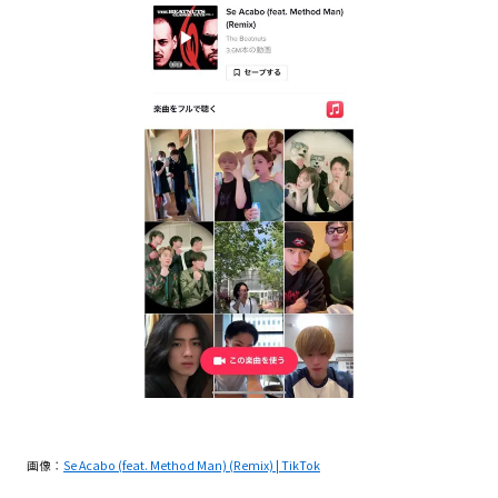
画像：
Se Acabo (feat. Method Man) (Remix) | TikTok