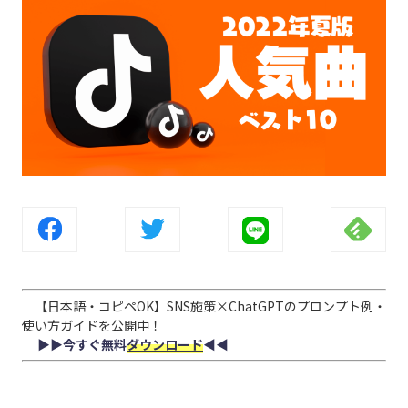
【日本語・コピペOK】SNS施策×ChatGPTのプロンプト例・
使い方ガイドを公開中！
▶︎▶︎今すぐ無料
ダウンロード
◀︎◀︎