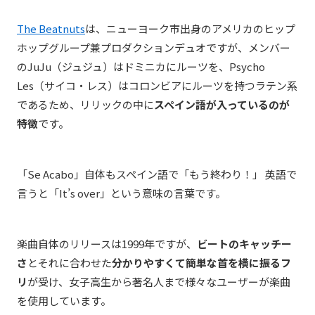
The Beatnuts
は、ニューヨーク市出身のアメリカの
ヒップ
ホップグループ兼プロダクションデュオですが、
メンバー
のJuJu（ジュジュ）はドミニカにルーツを、Psycho
Les（サイコ・レス）はコロンビアにルーツを持つラテン系
であるため、リリックの中に
スペイン語が入っているのが
特徴
です。
「Se Acabo」自体もスペイン語で「もう終わり！」 英語で
言うと「It’s over」という意味の言葉です。
楽曲自体のリリースは1999年ですが、
ビートのキャッチー
さ
とそれに合わせた
分かりやすくて簡単な首を横に振るフ
リ
が受け、女子高生から著名人まで様々なユーザーが楽曲
を使用しています。