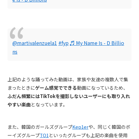
@martivalenzuela1
#fyp
♬ My Name Is - D Billio
ns
上記のような踊ってみた動画は、家族や友達の複数人で集
まったときに
ゲーム感覚でできる
動画になっているため、
ふだん頻繁にはTikTokを撮影しないユーザーにも取り入れ
やすい楽曲
となっています。
また、韓国のガールズグループ
Kep1er
や、同じく韓国のボ
ーイズグループ
TO1
といったグループも上記の楽曲を使用