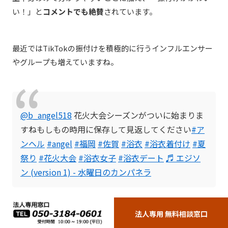
い！」と
コメントでも絶賛
されています。
最近ではTikTokの振付けを積極的に行うインフルエンサー
やグループも増えていますね。
@b_angel518
花火大会シーズンがついに始まりま
すねもしもの時用に保存して見返してください
#ア
ンヘル
#angel
#福岡
#佐賀
#浴衣
#浴衣着付け
#夏
祭り
#花火大会
#浴衣女子
#浴衣デート
♬ エジソ
ン (version 1) - 水曜日のカンパネラ
法人専用 無料相談窓口
上記の動画では、浴衣の着付け動画のBGMとして使われて