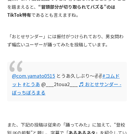
を踏まえると、
“冒頭部分が切り取られてバズる”のは
TikTok特有
であるとも言えますね。
「おとせサンダー」には振付がつけられており、男女問わ
ず幅広いユーザーが踊ってみたを投稿しています。
@com.yamato0515
とうあ久しぶり〜✌️✌️
#コムド
ット
#とうあ
@___2toua2___
♬ おとせサンダー -
ぼっちぼろまる
また、下記の投稿は従来の「踊ってみた」に加えて、“登校
別JKの前髪”と題し、字幕で「
あるあるネタ
」を紹介してい