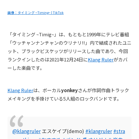
画像：タイミング ~Timing~ | TikTok
「タイミング ~Timig~」は、もともと1999年にテレビ番組
「ウッチャンナンチャンのウリナリ!!」内で結成されたユニ
ット、ブラックビスケッツがリリースした曲であり、今回
ランクインしたのは2021年12月24日に
Klang Ruler
がカバ
ーした楽曲です。
Klang Ruler
は、
ボーカル
yonkey
さんが作詞作曲トラック
メイキングを手掛けている5人組のロックバンドです。
@klangruler
エスケイプ(demo)
#klangruler
#stra