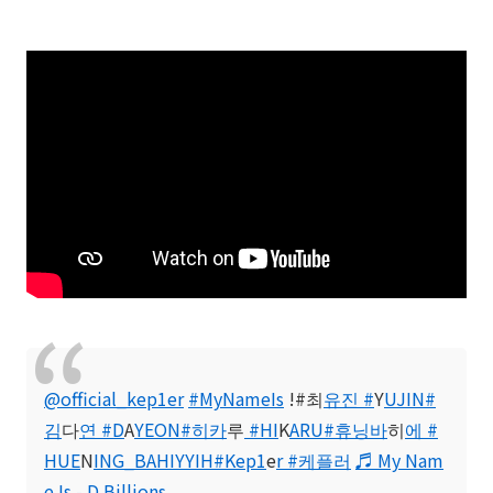
@official_kep1er
#MyNameIs
!#최
유진 #
Y
UJIN#
김
다
연 #D
A
YEON#히카
루
#HI
K
ARU#휴닝바
히
에 #
HUE
N
ING_BAHIYYIH#Kep1
e
r #케플러
♬ My Nam
e Is - D Billions