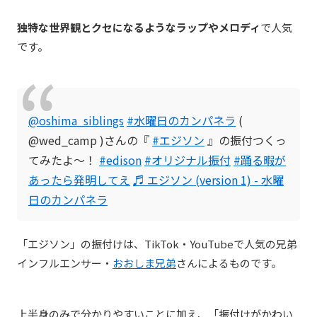
独特な世界観とクセになるようなラップやメロディ
で人気
です。
@oshima_siblings
#水曜日のカンパネラ
(
@wed_camp )さんの『
#エジソン
』の振付つくっ
てみたよ〜！‍
#edison
#オリジナル振付
#踊る暇が
あったら発明してえ
♬ エジソン (version 1) - 水曜
日のカンパネラ
「エジソン」の振付けは、TikTok・YouTubeで人気の兄弟
インフルエンサー・
おおしま兄弟
さんによるものです。
上半身のみで分かりやすいことに加え、「振付けがかわい