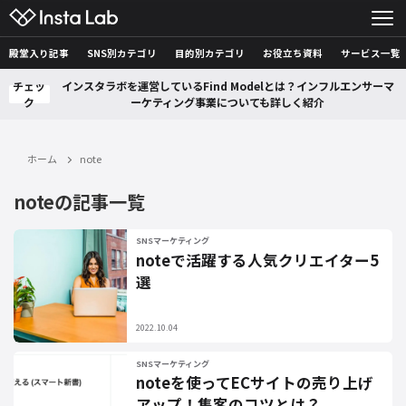
殿堂入り記事
SNS別カテゴリ
目的別カテゴリ
お役立ち資料
サービス一覧
チェッ
インスタラボを運営しているFind Modelとは？インフルエンサーマ
ク
ーケティング事業についても詳しく紹介
ホーム
note
noteの記事一覧
SNSマーケティング
noteで活躍する人気クリエイター5
選
2022.10.04
SNSマーケティング
noteを使ってECサイトの売り上げ
アップ！集客のコツとは？