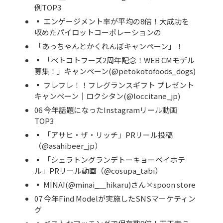
例TOP3
▪ エンゲージメント率が平均の8倍！大成功を
収めたパイロットコーポレーションの
「あっちゃんとかくれんぼキャンペーン」！
▪ 「ペトコトフーズ2周年記念！WEB CMモデル
募集！」キャンペーン(@petokotofoods_dogs)
▪ フレフレ！！フレグランスギフト プレゼント
キャンペーン｜ロクシタン(@loccitane_jp)
06 今年話題になったInstagramリール動画
TOP3
▪ 「アサヒ・ザ・リッチ」PRリール投稿
（@asahibeer_jp）
▪ 「シェラトングランデトーキョーベイホテ
ル」PRリール動画（@cosupa_tabi）
▪ MINAI(@minai_＿hikaru)さん×spoon store
07 今年Find Modelが実施したSNSマーケティン
グ