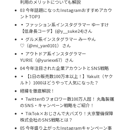
利用のメリットについても解説
03 今年話題になったInstagramおすすめアカウ
ントTOP3
▪ ファッション系インスタグラマー ゆーすけ
【低身長コーデ】(@y__suke24)さん
▪ グルメ系インスタグラマー みーやん
♡（@mi_yan0101） さん
▪ アウトドア系インスタグラマー
YURIE（@yuriexx67）さん
04 今年注目された企業アカウントとSNS戦略
▪ 【1日の販売数100万本以上！】Yakult（ヤク
ルト）1000はどうやって人気になった？
経緯を徹底解説！
▪ Twitterのフォロワー数100万人超！ 丸亀製麺
のSNS・キャンペーン戦略をご紹介！
▪ TikTok×おじさんで大バズり！大京警備保障
株式会社のSNS戦略とは？
05 今年盛り上がったInstagramキャンペーン事