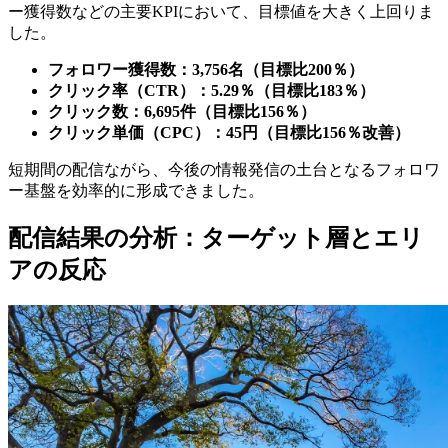
ー獲得数などの主要
KPI
において、目標値を大きく上回りま
した。
フォロワー獲得数：
3,756
名（目標比
200
％）
クリック率（
CTR
）：
5.29
％（目標比
183
％）
クリック数：
6,695
件（目標比
156
％）
クリック単価（
CPC
）：
45
円（目標比
156
％改善）
短期間の配信ながら、今後の情報発信の土台となるフォロワ
ー基盤を効率的に形成できました。
配信結果の分析：ターゲット層とエリ
アの反応