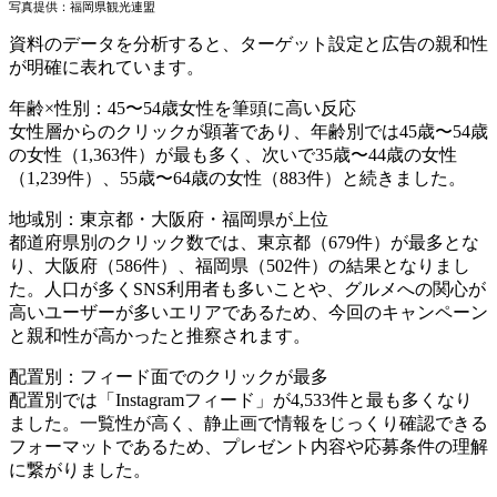
写真提供：福岡県観光連盟
資料のデータを分析すると、ターゲット設定と広告の親和性
が明確に表れています。
年齢×性別：45〜54歳女性を筆頭に高い反応
女性層からのクリックが顕著であり、年齢別では
45
歳〜
54
歳
の女性（
1,363
件）が最も多く、次いで
35
歳〜
44
歳の女性
（
1,239
件）、
55
歳〜
64
歳の女性（
883
件）と続きました。
地域別：東京都・大阪府・福岡県が上位
都道府県別のクリック数では、東京都（
679
件）が最多とな
り、大阪府（
586
件）、福岡県（
502
件）の結果となりまし
た。人口が多く
SNS
利用者も多いことや、グルメへの関心が
高いユーザーが多いエリアであるため、今回のキャンペーン
と親和性が高かったと推察されます。
配置別：フィード面でのクリックが最多
配置別では「
Instagram
フィード」が
4,533
件と最も多くなり
ました。一覧性が高く、静止画で情報をじっくり確認できる
フォーマットであるため、プレゼント内容や応募条件の理解
に繋がりました。