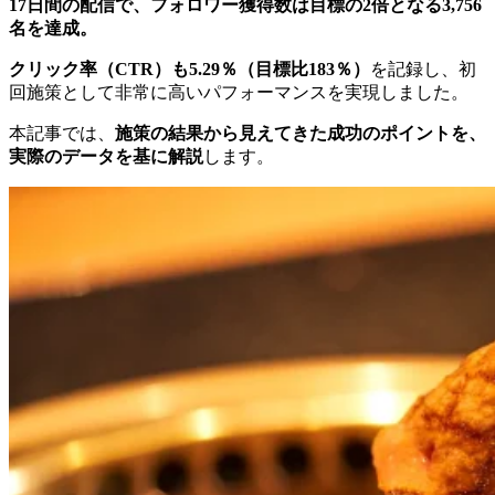
17
日間の配信で、フォロワー獲得数は目標の
2
倍となる
3,756
名を達成。
クリック率（
CTR
）も
5.29
％（目標比
183
％）
を記録し、初
回施策として非常に高いパフォーマンスを実現しました。
本記事では、
施策の結果から見えてきた成功のポイントを、
実際のデータを基に解説
します。