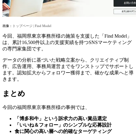
画像：
トップページ | Find Model
今回、福岡県東京事務所様の施策を支援した「
Find Model
」
は、累計
16,500
件以上の支援実績を持つ
SNS
マーケティング
の専門家集団です。
データの分析に基づいた戦略立案から、クリエイティブ制
作、広告運用、事務局運営までをワンストップでサポートし
ます。認知拡大からフォロワー獲得まで、確かな成果へと導
きます。
まとめ
今回の福岡県東京事務所様の事例では、
「博多和牛」という訴求力の高い賞品選定
「いいね＆フォロー」のシンプルな応募設計
食に関心の高い層への的確なターゲティング