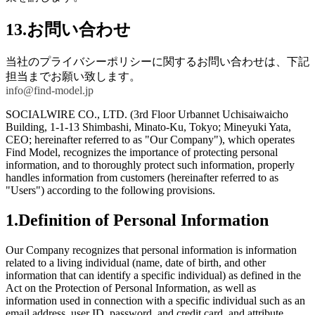
13.お問い合わせ
当社のプライバシーポリシーに関するお問い合わせは、下記
担当までお願い致します。
info@find-model.jp
SOCIALWIRE CO., LTD. (3rd Floor Urbannet Uchisaiwaicho
Building, 1-1-13 Shimbashi, Minato-Ku, Tokyo; Mineyuki Yata,
CEO; hereinafter referred to as "Our Company"), which operates
Find Model, recognizes the importance of protecting personal
information, and to thoroughly protect such information, properly
handles information from customers (hereinafter referred to as
"Users") according to the following provisions.
1.Definition of Personal Information
Our Company recognizes that personal information is information
related to a living individual (name, date of birth, and other
information that can identify a specific individual) as defined in the
Act on the Protection of Personal Information, as well as
information used in connection with a specific individual such as an
email address, user ID, password, and credit card, and attribute