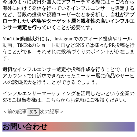
今回のように訪日外国人にアプローチする際には日ごろから
海外に向けて発信を行っているインフルエンサーを選定する
など、普段の投稿や視聴ユーザーなどを分析し、
自社がアプ
ローチしたい内容やターゲット層と親和性の高いインフルエ
ンサー選定を行っていくこと
が必要です。
YouTube動画以外にも、Instagramでのフィード投稿やリール
動画、TikTokのショート動画などSNSでは様々なPR投稿を行
うことができ、それぞれに投稿づくりのポイントが存在しま
す。
適切なインフルエンサー選定や投稿作成を行うことで、自社
アカウントでは訴求できなかったユーザー層に商品やサービ
スの認知拡大を行うことができるでしょう。
インフルエンサーマーケティングを活用したいという企業の
SNSご担当者様は、
こちらから
お気軽にご相談ください。
＜前の記事
次の記事＞
戻る
お問い合わせ