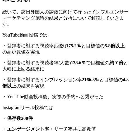
続いて、訪日外国人の誘致に向けて行ったインフルエンサー
マーケティング施策の結果と分析について解説していきま
す。
YouTube動画投稿では
・登録者に対する視聴率(回数)
175.2％
と目標値の
5.8倍以上
の高い数値を実現
・登録者に対する視聴者率(人数)
138.6％
で目標値の
約７倍
と
大幅に上回る結果に
・登録者に対するインプレッション率
2166.3%
と目標値の
4.8
倍以上
の結果を実現
・YouTube動画投稿後、実際の予約へと繋がった
Instagramリール投稿では
・保存数200件
・エンゲージメント率・リーチ率
共に高数値