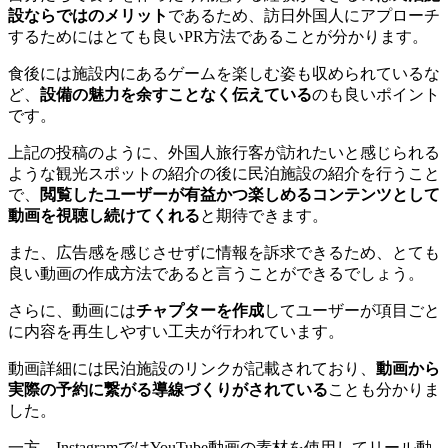
設ならではのメリット
であるため、訪日外国人にアプローチ
するためにはとても良いPR方法であることが分かります。
食後には施設内にあるゲームを楽しむ姿も収められているな
ど、
設備の魅力を余すことなく伝えている
のも良いポイント
です。
上記の投稿のように、外国人旅行客が訪れたいと感じられる
ような観光スポットの紹介の後に民泊施設の紹介を行うこと
で、
閲覧したユーザーが有益かつ楽しめるコンテンツとして
動画を視聴し続けてくれる
と期待できます。
また、広告感を感じさせずに情報を訴求できるため、とても
良い動画の作成方法であると言うことができるでしょう。
さらに、動画には
チャプターを作成
してユーザーが項目ごと
に内容を再生しやすい工夫が行われています。
動画詳細には民泊施設のリンクが記載されており、
動画から
実際の予約に繋がる導線づくりがされている
ことも分かりま
した。
一方、InstagramではYouTube動画の素材を使用してリール動