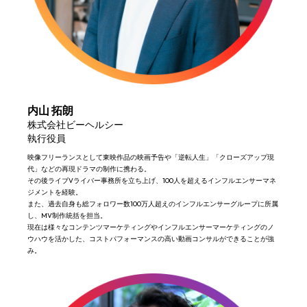
内山 拓朗
株式会社ビーヘルシー
執行役員
映像フリーランスとして東映作品の映画予告や「逆転人生」「クローズアップ現
代」などの再現ドラマの制作に携わる。
その後ライブVライバー事務所を立ち上げ、100人を超えるインフルエンサーマネ
ジメントを経験。
また、過去自身も総フォロワー数100万人超えのインフルエンサーグループに所属
し、MV制作統括を担当。
現在は様々なコンテンツマーケティングやインフルエンサーマーケティングのノ
ウハウを活かした、コストパフォーマンスの高い動画コンサルができることが強
み。