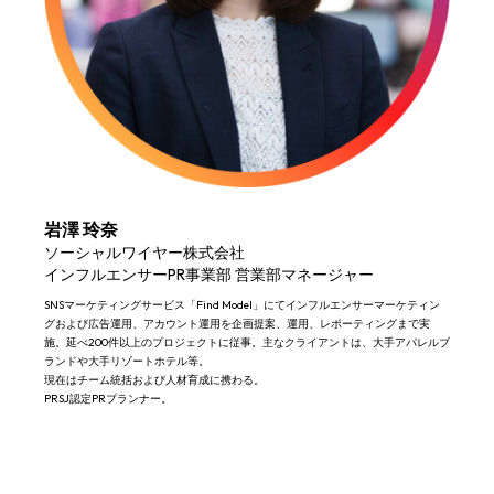
岩澤 玲奈
ソーシャルワイヤー株式会社
インフルエンサーPR事業部 営業部マネージャー
SNSマーケティングサービス「Find Model」にてインフルエンサーマーケティン
グおよび広告運用、アカウント運用を企画提案、運用、レポーティングまで実
施。​延べ200件以上のプロジェクトに従事。主なクライアントは、大手アパレルブ
ランドや大手リゾートホテル等。​
現在はチーム統括および人材育成に携わる。
PRSJ認定PRプランナー。