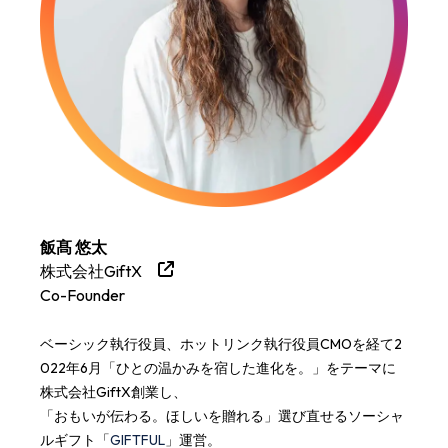
飯髙 悠太
株式会社GiftX
Co-Founder
ベーシック執行役員、ホットリンク執行役員CMOを経て2
022年6月「ひとの温かみを宿した進化を。」をテーマに
株式会社GiftX創業し、
「おもいが伝わる。ほしいを贈れる」選び直せるソーシャ
ルギフト「
GIFTFUL
」運営。