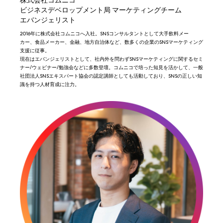
ビジネスデベロップメント局 マーケティングチーム
エバンジェリスト
2016年に株式会社コムニコへ入社。SNSコンサルタントとして大手飲料メー
カー、食品メーカー、金融、地方自治体など、数多くの企業のSNSマーケティング
支援に従事。
現在はエバンジェリストとして、社内外を問わずSNSマーケティングに関するセミ
ナー/ウェビナー/勉強会などに多数登壇。コムニコで培った知見を活かして、一般
社団法人SNSエキスパート協会の認定講師としても活動しており、SNSの正しい知
識を持つ人材育成に注力。