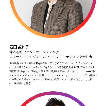
石田 茉莉子
株式会社ファン・マーケティング
コンサルティングチーム チーフ / マーケティング責任者
慶應義塾大学環境情報学部を卒業後、楽天を経てファン・マーケティングに入
社。大学時代からマーケティングを専攻し、企業や行政と協働でPJ立ち上げや企
画提案,実行を行う。現在は大手企業の新規事業案件に多く携わり、SEO,Web広告,
メルマガ,マンガコンテンツ,診断コンテンツ,MA,ユーザーコミュニティ等、幅広い
打ち手から最適なマーケティング戦略をご提案。アクセス解析をもとにした戦
略・施策設計が得意。