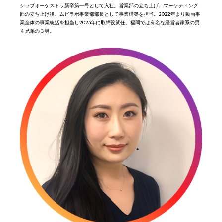
シップオーケストラ新卒第一号として入社。営業部の立ち上げ、マーケティング
部の立ち上げ後、ムビラボ事業部部長として事業構築を担当。2022年より動画事
業全体の事業統括を担当し2023年に取締役就任。福岡では有名な経営者家系の男
４兄弟の３男。