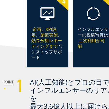
企画、KPI設
インフルエンサ
定、施策実施、
ーの投稿写真は
効果分析レポー
二次利用が可
ティングまで
ワ
能
ンストップサポ
ート
AI(人工知能)とプロの目で
インフルエンサーのリア
を
最大3.6億人以上に届け