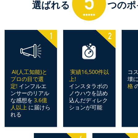
選ばれる
つのポ
AI(人工知能)と
実績16,500件以
コ
プロの目で選
上!
壊
定!
インフルエ
インスタラボの
格
ンサーのリアル
ノウハウを詰め
な感想を
3.6億
込んだディレク
人以上
に届けら
ションが可能
れる