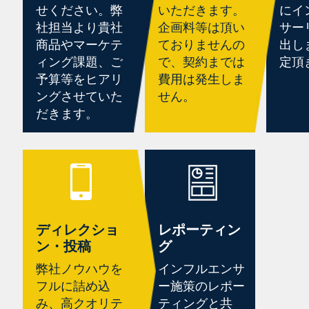
せください。弊
いただきます。
にイ
社担当より貴社
企画料等は頂い
サー
商品やマーケテ
ておりませんの
出し
ィング課題、ご
で、契約までは
定頂
予算等をヒアリ
費用は発生しま
ングさせていた
せん。
だきます。
ディレクショ
レポーティン
ン・投稿
グ
弊社ノウハウを
インフルエンサ
フルに詰め込
ー施策のレポー
み、高クオリテ
ティングと共