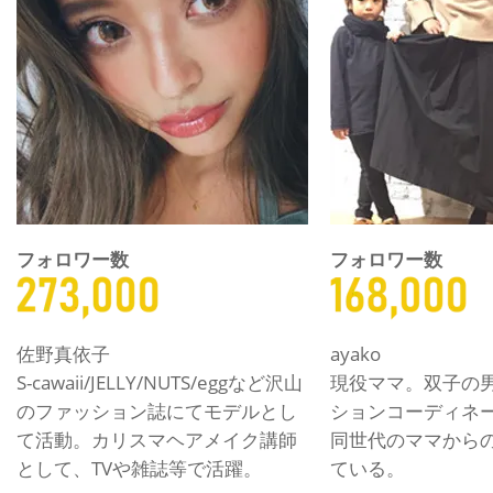
フォロワー数
フォロワー数
佐野真依子
ayako
S-cawaii/JELLY/NUTS/eggなど沢山
現役ママ。双子の
のファッション誌にてモデルとし
ションコーディネ
て活動。カリスマヘアメイク講師
同世代のママから
として、TVや雑誌等で活躍。
ている。