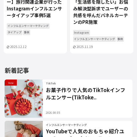
ー】旅行関連企業が行った
「生活感を隠したい」お悩
Instagramインフルエンサ
み解決型訴求でユーザーの
ータイアップ事例5選
共感を呼んだパネルカーテ
ンのPR施策
インフルエンサーマーケティング
タイアップ
事例
Instagram
インフルエンサーマーケティング
事例
2025.12.12
2025.11.19
新着記事
New
TikTok
お菓子作りで人気のTikTokインフ
ルエンサー(TikToke..
2026.08.05
インフルエンサーマーケティング
YouTubeで人気のおもちゃ紹介ユ