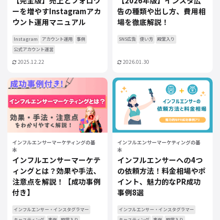
【完全版】売上とフォロワ
【2026年版】インスタ広
ーを増やすInstagramアカ
告の種類や出し方、費用相
ウント運用マニュアル
場を徹底解説！
Instagram
アカウント運用
事例
SNS広告
使い方
殿堂入り
公式アカウント運営
2025.12.22
2026.01.30
インフルエンサーマーケティングの基
インフルエンサーマーケティングの基
本
本
インフルエンサーマーケテ
インフルエンサーへの4つ
ィングとは？効果や手法、
の依頼方法！料金相場やポ
注意点を解説！【成功事例
イント、魅力的なPR成功
付き】
事例8選
インフルエンサー・インスタグラマー
インフルエンサー・インスタグラマー
キャスティング
事例
殿堂入り
キャスティング
事例
殿堂入り